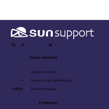
Enviar formulario
instagram
facebook-
twitter-
youtube2
linkedin
1
x
Sobre nosotros
Quiénes somos
Nuestro valor diferencial
Inicio
Nuestro equipo
Productos