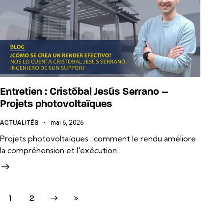
Entretien : Cristóbal Jesús Serrano –
Projets photovoltaïques
mai 6, 2026
ACTUALITÉS
Projets photovoltaïques : comment le rendu améliore
la compréhension et l'exécution…
Next
1
Last
2