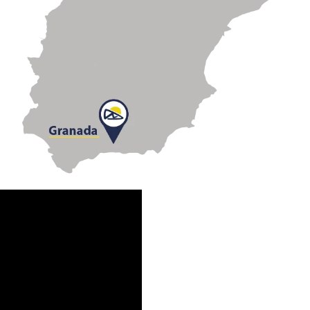
Chez
SunSupport
nous
disposons de deux lignes
de production, toutes
deux situées à Grenade.
Une ligne spécialisée
dans les structures pour