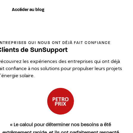
Accéder au blog
NTREPRISES QUI NOUS ONT DÉJÀ FAIT CONFIANCE
Clients de SunSupport
écouvrez les expériences des entreprises qui ont déjà
ait confiance à nos solutions pour propulser leurs projets
'énergie solaire.
« Le calcul pour déterminer nos besoins a été
extrêmement rapide, et ils ont parfaitement respecté