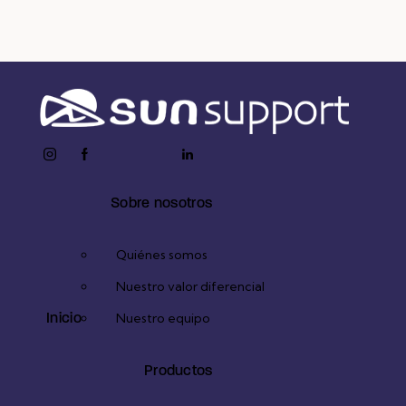
instagram
facebook-
twitter-
youtube2
linkedin
1
x
Sobre nosotros
Quiénes somos
Nuestro valor diferencial
Inicio
Nuestro equipo
Productos