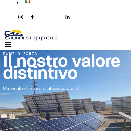
instagram
facebook-
twitter-
youtube2
linkedin
1
x
Il nostro valore
PUNTI DI FORZA
distintivo
Materiali e finiture di altissima qualità.