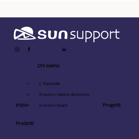
instagram
facebook-
twitter-
youtube2
linkedin
1
x
Chi siamo
L’Azienda
Il nostro valore distintivo
Inizio
Progetti
Il nostro team
Prodotti