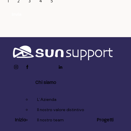
1
2
3
4
5
Invia
instagram
facebook-
twitter-
youtube2
linkedin
1
x
Chi siamo
L’Azienda
Il nostro valore distintivo
Inizio
Progetti
Il nostro team