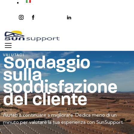
instagram
facebook-
twitter-
youtube2
linkedin
1
x
Sondaggio
VALUTACI
sulla
soddisfazione
del cliente
Aiutaci a continuare a migliorare. Dedica meno di un
minuto per valutare la tua esperienza con SunSupport.