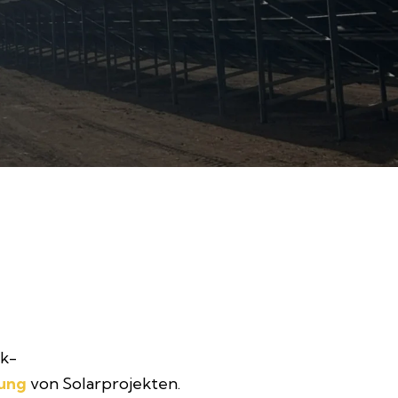
ik-
rung
von Solarprojekten.