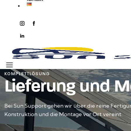
instagram
facebook-
twitter-
youtube2
1
x
linkedin
KOMPLETTLÖSUNG
Lieferung und 
Bei Sun Support gehen wir über die reine Fertigun
Konstruktion und die Montage vor Ort vereint.