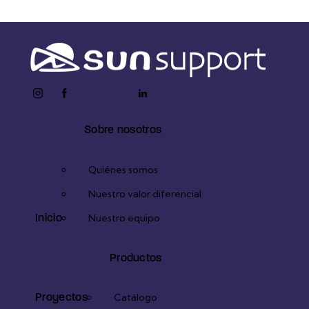
instagram
facebook-
twitter-
youtube2
linkedin
1
x
Sobre nosotros
Quiénes somos
Nuestro valor diferencial
Inicio
Nuestro equipo
Productos
Proyectos
Catálogo