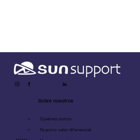
Accede a la ficha técnica
instagram
facebook-
twitter-
youtube2
linkedin
1
x
Sobre nosotros
Quiénes somos
Nuestro valor diferencial