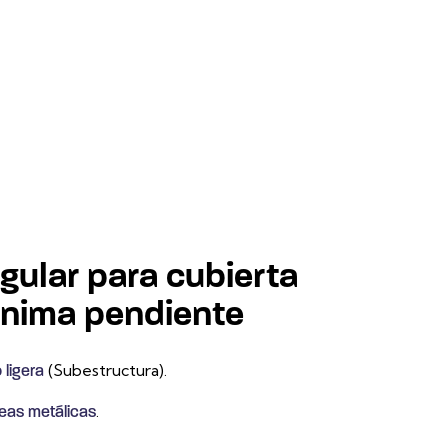
gular para cubierta
ínima pendiente
(Subestructura).
 ligera
.
eas metálicas