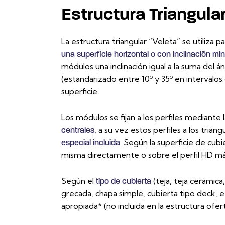
Estructura Triangula
La estructura triangular “Veleta” se utiliza p
una superficie horizontal o con inclinación mí
módulos una inclinación igual a la suma del á
(estandarizado entre 10º y 35º en intervalos d
superficie.
Los módulos se fijan a los perfiles mediante 
, a su vez estos perfiles a los triá
centrales
. Según la superficie de cubier
especial incluida
misma directamente o sobre el perfil HD más 
Según el
(teja, teja cerámica
tipo de cubierta
grecada, chapa simple, cubierta tipo deck, etc.)
apropiada* (no incluida en la estructura ofer