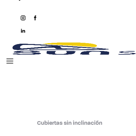
instagram
facebook-
twitter-
youtube2
1
x
linkedin
Cubiertas sin inclinación