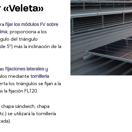
r «Veleta»
ara
fijar los módulos FV sobre
, proporciona a los
nima
ngulo del triángulo
e 5º) más la inclinación de la
las
fijaciones laterales y
ngulos mediante
tornillería
ta los triángulos se fijan a la
la fijación FL120.
, chapa sándwich, chapa
 se utilizará la tornillería
tada).