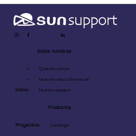
instagram
facebook-
twitter-
youtube2
linkedin
1
x
Sobre nosotros
Quiénes somos
Nuestro valor diferencial
Inicio
Nuestro equipo
Productos
Proyectos
Catálogo