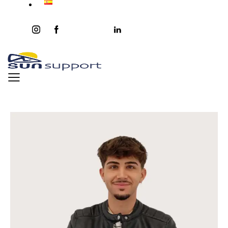
instagram
facebook-
twitter-
youtube2
linkedin
1
x