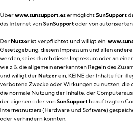
Über
www.sunsupport.es
ermöglicht
SunSupport
d
das Internet von
SunSupport
oder von autorisierten
Der
Nutzer
ist verpflichtet und willigt ein,
www.suns
Gesetzgebung, diesem Impressum und allen anderen
werden, sei es durch dieses Impressum oder an eine
wie z.B. die allgemein anerkannten Regeln des Zusa
und willigt der
Nutzer
ein, KEINE der Inhalte für i
verbotene Zwecke oder Wirkungen zu nutzen, die di
die normale Nutzung der Inhalte, der Computerausr
der eigenen oder von
SunSupport
beauftragten Co
Internetnutzers (Hardware und Software) gespeiche
oder verhindern könnten.