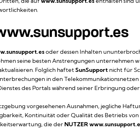
ritten, die auf
www.sunsupport.es
enthalten sind u
ortlichkeiten.
n www.sunsupport.es
w.sunsupport.es
oder dessen Inhalten ununterbroche
ernehmen seine besten Anstrengungen unternehmen wi
tualisieren. Folglich haftet
SunSupport
nicht für S
nterbrechungen in den Telekommunikationsnetzen e
enstes des Portals während seiner Erbringung oder
setzgebung vorgesehenen Ausnahmen, jegliche Haft
gbarkeit, Kontinuität oder Qualität des Betriebs von
hkeitserwartung, die der
NUTZER
www.sunsupport.e