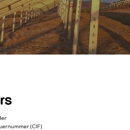
rs
der
euernummer (CIF)