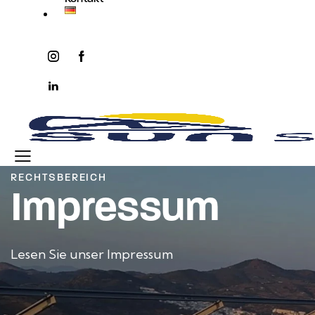
instagram
facebook-
twitter-
youtube2
1
x
linkedin
RECHTSBEREICH
Impressum
Lesen Sie unser Impressum