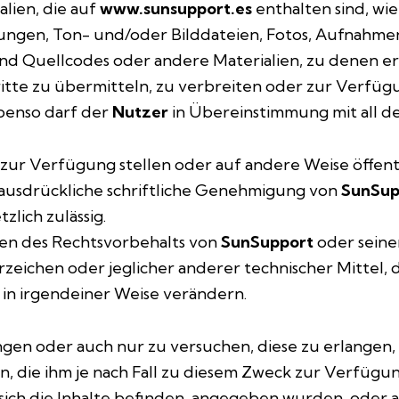
alien, die auf
www.sunsupport.es
enthalten sind, wie
nungen, Ton- und/oder Bilddateien, Fotos, Aufnahmen
nd Quellcodes oder andere Materialien, zu denen er i
itte zu übermitteln, zu verbreiten oder zur Verfügu
benso darf der
Nutzer
in Übereinstimmung mit all de
, zur Verfügung stellen oder auf andere Weise öffen
e ausdrückliche schriftliche Genehmigung von
SunSup
zlich zulässig.
ten des Rechtsvorbehalts von
SunSupport
oder seiner
zeichen oder jeglicher anderer technischer Mittel, 
 in irgendeiner Weise verändern.
ngen oder auch nur zu versuchen, diese zu erlangen,
n, die ihm je nach Fall zu diesem Zweck zur Verfügu
sich die Inhalte befinden, angegeben wurden, oder 