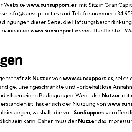
der Website
www.sunsupport.es
, mit Sitz in Gran Capit
resse info@sunsupport.es und Telefonnummer +34 958 
edingungen dieser Seite, die Haftungsbeschränkung
 Domainnamen
www.sunsupport.es
veröffentlichten W
ngen
igenschaft als
Nutzer
von
www.sunsupport.es
, sei es
lständige, uneingeschränkte und vorbehaltlose Annah
 und allgemeinen Bedingungen. Wenn der
Nutzer
mit 
rstanden ist, hat er sich der Nutzung von
www.suns
lisierungen, weshalb die von
SunSupport
veröffentl
edlich sein kann. Daher muss der
Nutzer
das Impressum