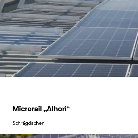
Microrail „Alhorí“
Schrägdächer