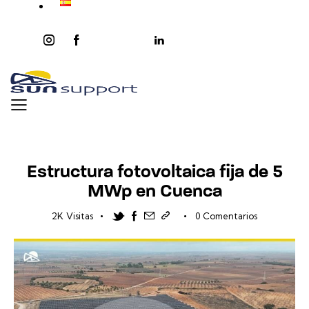
instagram
facebook-
twitter-
youtube2
linkedin
1
x
NOTICIAS
Estructura fotovoltaica fija de 5
MWp en Cuenca
Twitter-new
Facebook
Share-email
Copiar enlace
2K
Visitas
0
Comentarios