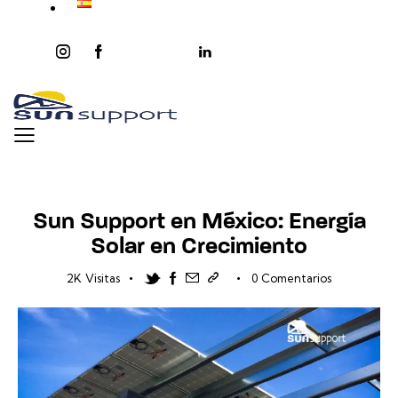
instagram
facebook-
twitter-
youtube2
linkedin
1
x
NOTICIAS
Sun Support en México: Energía
Solar en Crecimiento
Twitter-new
Facebook
Share-email
Copiar enlace
2K
Visitas
0
Comentarios