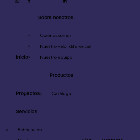
instagram
facebook-
twitter-
youtube2
linkedin
1
x
Sobre nosotros
Quiénes somos
Nuestro valor diferencial
Inicio
Nuestro equipo
Productos
Proyectos
Catálogo
Servicios
Fabricación