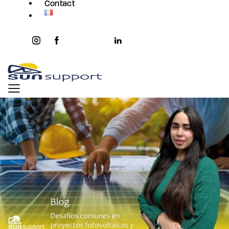
Contact
instagram
facebook-
twitter-
youtube2
linkedin
1
x