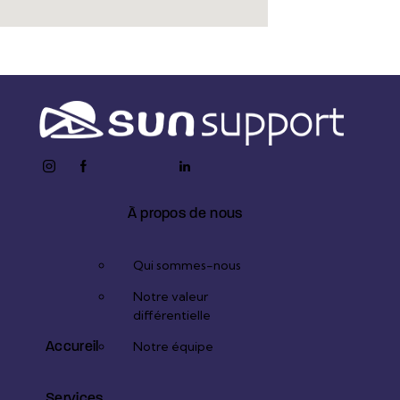
instagram
facebook-
twitter-
youtube2
linkedin
1
x
À propos de nous
Qui sommes-nous
Notre valeur
différentielle
Accureil
Notre équipe
Services