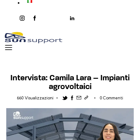
instagram
facebook-
twitter-
youtube2
linkedin
1
x
NOTIZIE
Intervista: Camila Lara – Impianti
agrovoltaici
Twitter-new
Facebook
Share-email
Copia link
660
Visualizzazioni
0
Commenti