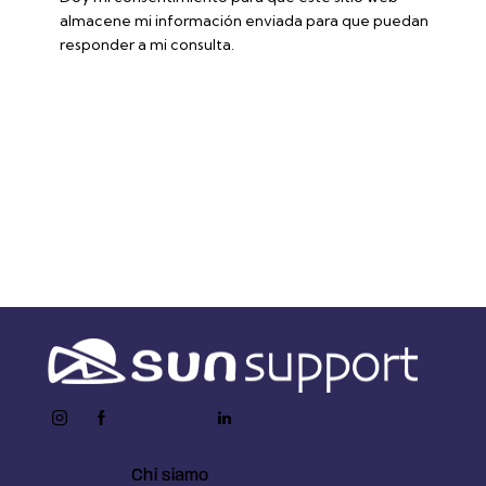
almacene mi información enviada para que puedan
responder a mi consulta.
Enviar formulario
instagram
facebook-
twitter-
youtube2
linkedin
1
x
Chi siamo