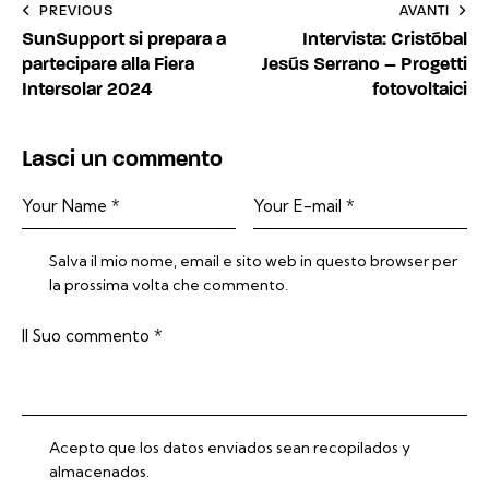
Navigazione
PREVIOUS
AVANTI
SunSupport si prepara a
Intervista: Cristóbal
articoli
partecipare alla Fiera
Jesús Serrano – Progetti
Intersolar 2024
fotovoltaici
Lasci un commento
Salva il mio nome, email e sito web in questo browser per
la prossima volta che commento.
Acepto que los datos enviados sean recopilados y
almacenados.