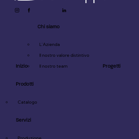
instagram
facebook-
twitter-
youtube2
linkedin
1
x
Chi siamo
L’Azienda
Il nostro valore distintivo
Inizio
Progetti
Il nostro team
Prodotti
Catalogo
Servizi
Produzione