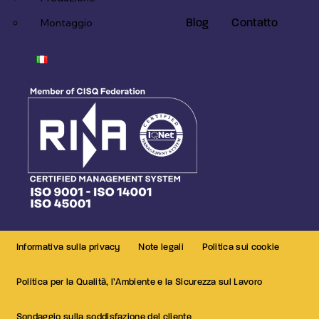
Blog
Contatto
Montaggio
Informativa sulla privacy
Note legali
Politica sui cookie
Politica per la Qualità, l’Ambiente e la Sicurezza sul Lavoro
Sondaggio sulla soddisfazione del cliente