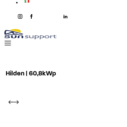
instagram
facebook-
twitter-
youtube2
linkedin
1
x
Hilden | 60,8kWp