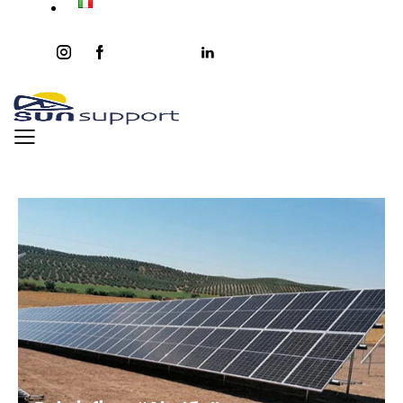
instagram
facebook-
twitter-
youtube2
linkedin
1
x