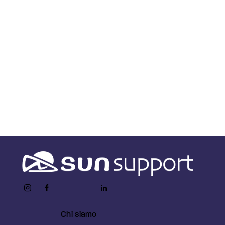
Accede a la ficha técnica
instagram
facebook-
twitter-
youtube2
linkedin
1
x
Chi siamo