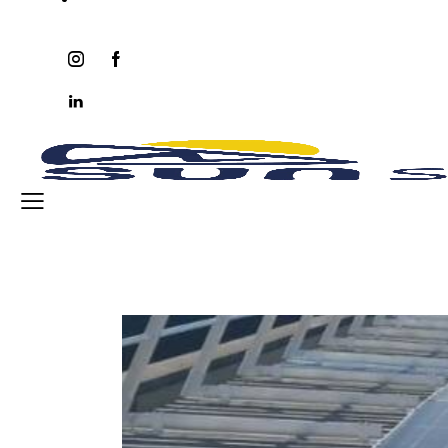
instagram
facebook-
twitter-
youtube2
1
x
linkedin