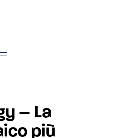
gy – La
aico più