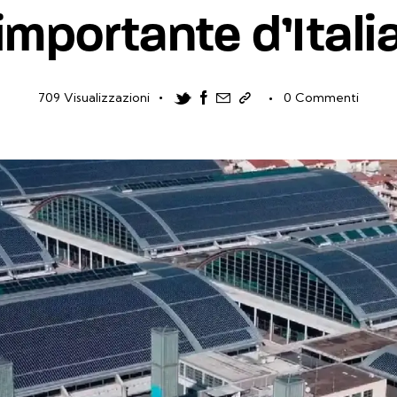
importante d’Itali
Twitter-new
Facebook
Share-email
Copia link
709
Visualizzazioni
0
Commenti