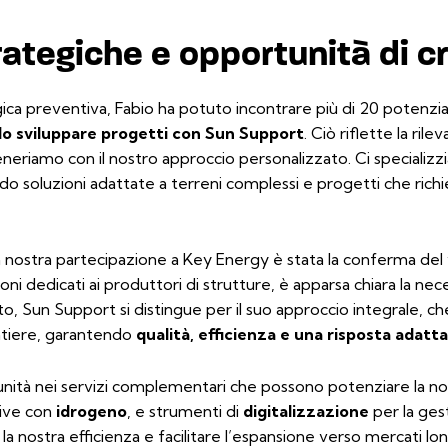
ategiche e opportunità di c
ica preventiva, Fabio ha potuto incontrare più di 20 potenziali 
lo sviluppare progetti con Sun Support
. Ciò riflette la ril
eneriamo con il nostro approccio personalizzato. Ci specializz
ndo soluzioni adattate a terreni complessi e progetti che richi
lla nostra partecipazione a Key Energy è stata la conferma del
oni dedicati ai produttori di strutture, è apparsa chiara la nec
o, Sun Support si distingue per il suo approccio integrale, ch
ntiere, garantendo
qualità, efficienza e una risposta adatt
nità nei servizi complementari che possono potenziare la no
tive con
idrogeno
, e strumenti di
digitalizzazione
per la gest
a nostra efficienza e facilitare l’espansione verso mercati lon