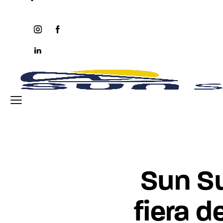
instagram
facebook-
twitter-
youtube2
1
x
linkedin
Sun Su
fiera d