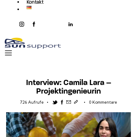
Kontakt
instagram
facebook-
twitter-
youtube2
linkedin
1
x
AKTUELLES
Interview: Camila Lara –
Projektingenieurin
Twitter-new
Facebook
Share-email
Link kopieren
726
Aufrufe
0
Kommentare