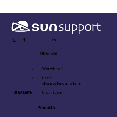
instagram
facebook-
twitter-
youtube2
linkedin
1
x
Über uns
Wer wir sind
Unser
alleinstellungsmerkmal
Startseite
Unser team
Produkte