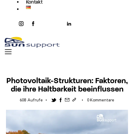
Kontakt
instagram
facebook-
twitter-
youtube2
linkedin
1
x
AKTUELLES
Photovoltaik-Strukturen: Faktoren,
die ihre Haltbarkeit beeinflussen
Twitter-new
Facebook
Share-email
Link kopieren
608
Aufrufe
0
Kommentare