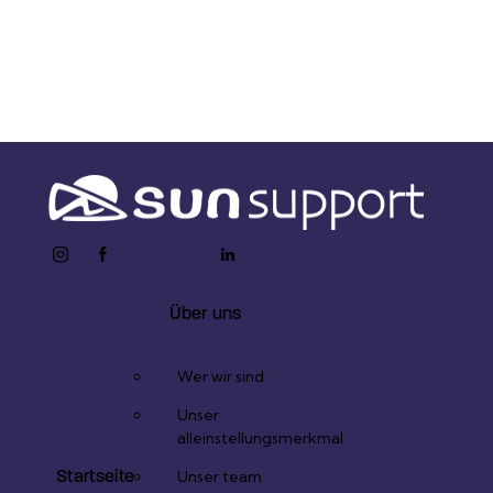
Enviar formulario
instagram
facebook-
twitter-
youtube2
linkedin
1
x
Über uns
Wer wir sind
Unser
alleinstellungsmerkmal
Startseite
Unser team