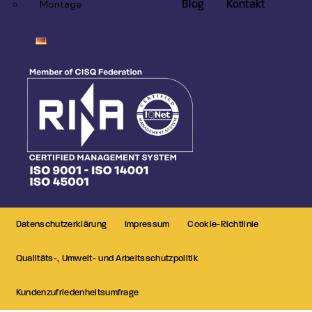
Blog
Kontakt
Montage
Datenschutzerklärung
Impressum
Cookie-Richtlinie
Qualitäts-, Umwelt- und Arbeitsschutzpolitik
Kundenzufriedenheitsumfrage