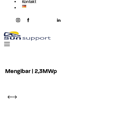
Kontakt
instagram
facebook-
twitter-
youtube2
linkedin
1
x
Mengíbar | 2,3MWp