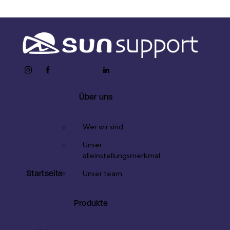
instagram
facebook-
twitter-
youtube2
linkedin
1
x
Über uns
Wer wir sind
Unser
alleinstellungsmerkmal
Startseite
Unser team
Produkte