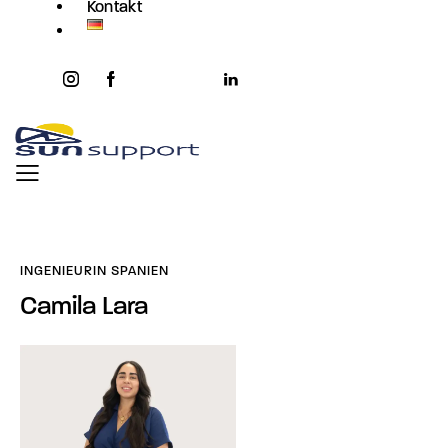
Kontakt
instagram
facebook-
twitter-
youtube2
linkedin
1
x
INGENIEURIN SPANIEN
Camila Lara