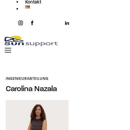
Kontakt
instagram
facebook-
twitter-
youtube2
linkedin
1
x
INGENIEURABTEILUNG
Carolina Nazala