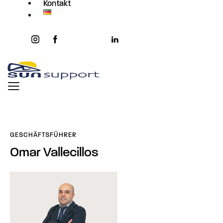
Kontakt
instagram
facebook-
twitter-
youtube2
linkedin
1
x
GESCHÄFTSFÜHRER
Omar Vallecillos