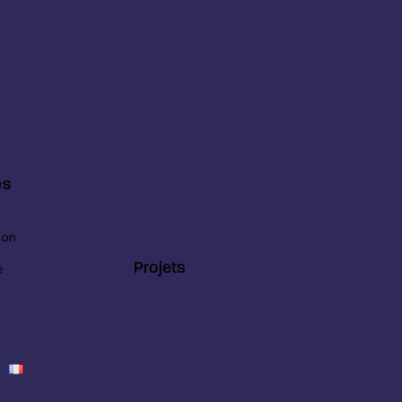
es
ion
Projets
e