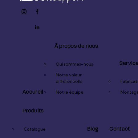
instagram
facebook-
twitter-
1
x
youtube2
linkedin
À propos de nous
Servic
Qui sommes-nous
Notre valeur
différentielle
Fabricat
Accureil
Notre équipe
Montag
Produits
Blog
Contact
Catalogue