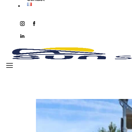
instagram
facebook-
twitter-
youtube2
1
x
linkedin