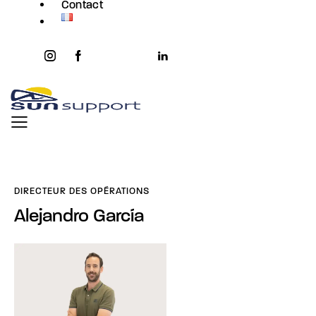
Contact
instagram
facebook-
twitter-
youtube2
linkedin
1
x
DIRECTEUR DES OPÉRATIONS
Alejandro García