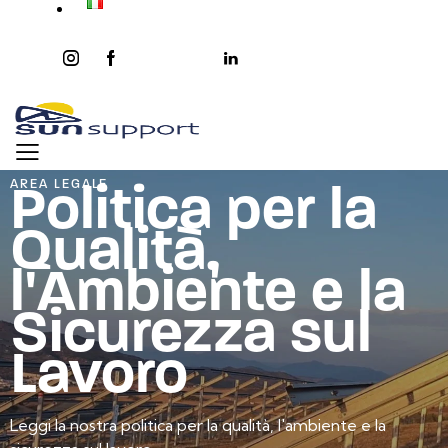
instagram
facebook-
twitter-
youtube2
linkedin
1
x
Politica per la
AREA LEGALE
Qualità,
l'Ambiente e la
Sicurezza sul
Lavoro
Leggi la nostra politica per la qualità, l'ambiente e la