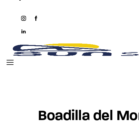
instagram
facebook-
twitter-
youtube2
1
x
linkedin
Boadilla del M