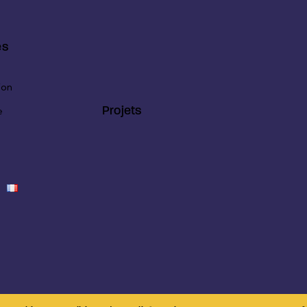
es
ion
Projets
e