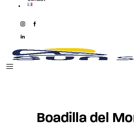
instagram
facebook-
twitter-
youtube2
1
x
linkedin
Boadilla del M