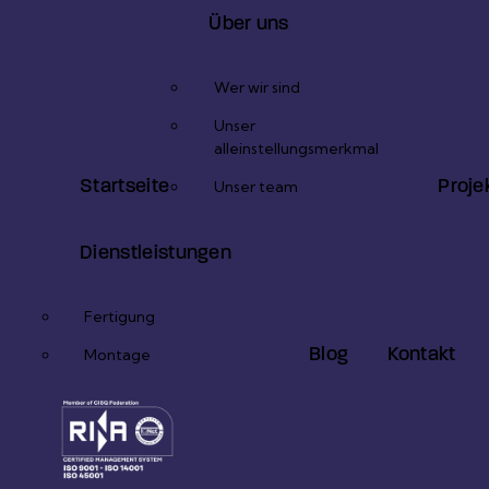
Über uns
Wer wir sind
Unser
alleinstellungsmerkmal
Startseite
Proje
Unser team
Dienstleistungen
Fertigung
Blog
Kontakt
Montage