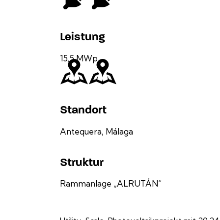
Leistung
15,5 MWp
Standort
Antequera, Málaga
Struktur
Rammanlage „ALRUTÁN“