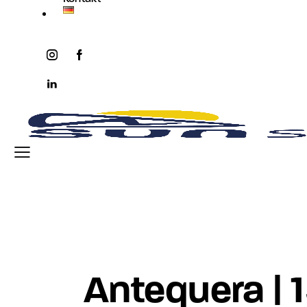
instagram
facebook-
twitter-
youtube2
1
x
linkedin
Antequera |