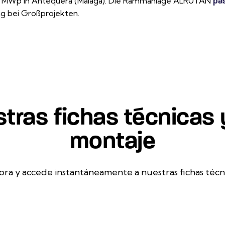
,24 MWp in Antequera (Málaga). Die Rammanlage ALRUTÁN
pas
ng bei Großprojekten.
tras fichas técnicas
montaje
ora y accede instantáneamente a nuestras fichas técn