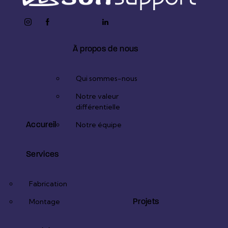
instagram
facebook-
twitter-
youtube2
linkedin
1
x
À propos de nous
Qui sommes-nous
Notre valeur
différentielle
Accureil
Notre équipe
Services
Fabrication
Projets
Montage