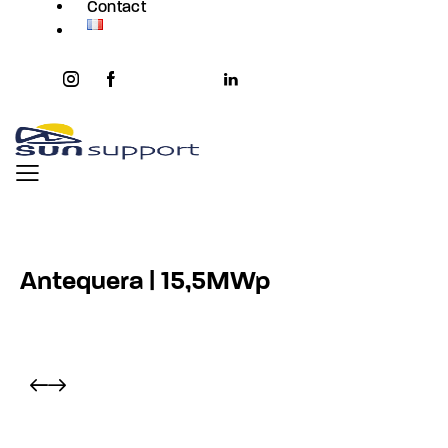
Contact
instagram
facebook-
twitter-
youtube2
linkedin
1
x
Antequera | 15,5MWp