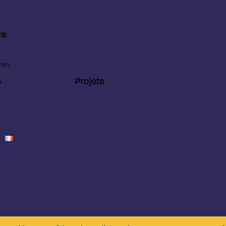
es
ion
Projets
e