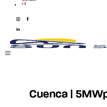
instagram
facebook-
twitter-
youtube2
1
x
linkedin
Cuenca | 5MW