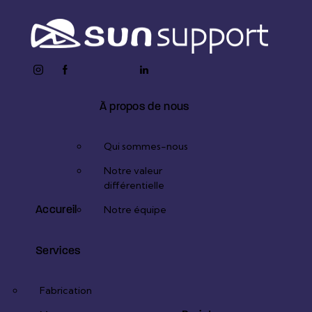
instagram
facebook-
twitter-
youtube2
linkedin
1
x
À propos de nous
Qui sommes-nous
Notre valeur
différentielle
Accureil
Notre équipe
Services
Fabrication