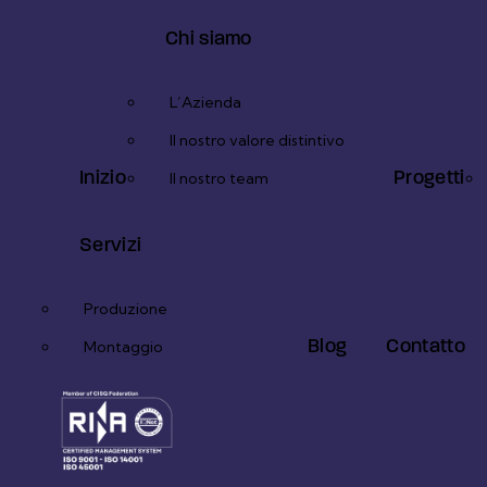
Chi siamo
L’Azienda
Il nostro valore distintivo
Inizio
Progetti
Il nostro team
Servizi
Produzione
Blog
Contatto
Montaggio