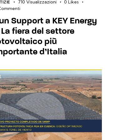
710
Visualizzazioni
0
Likes
TIZIE
Commenti
un Support a KEY Energy
 La fiera del settore
otovoltaico più
mportante d’Italia