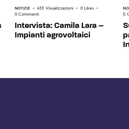
655
Visualizzazioni
0
Likes
NOTIZIE
NO
0
Commenti
0
s
Intervista: Camila Lara –
S
Impianti agrovoltaici
p
I