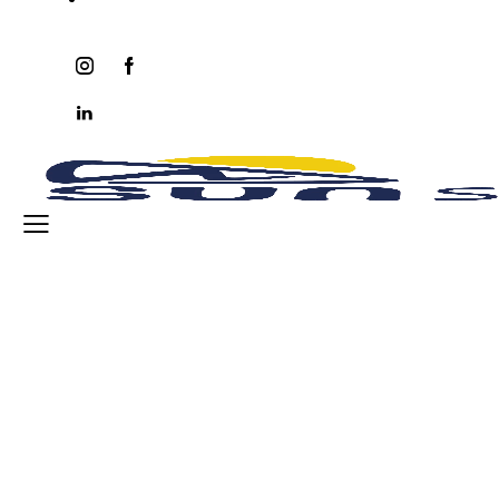
instagram
facebook-
twitter-
youtube2
1
x
linkedin