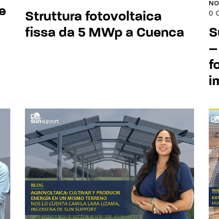
NO
e
Struttura fotovoltaica
0
S
fissa da 5 MWp a Cuenca
–
f
i