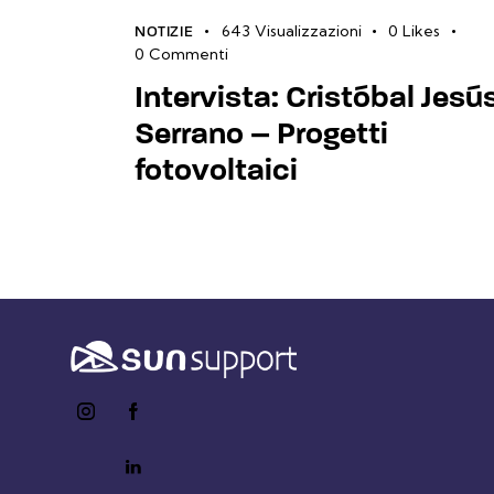
643
Visualizzazioni
0
Likes
NOTIZIE
0
Commenti
Intervista: Cristóbal Jesú
Serrano – Progetti
fotovoltaici
instagram
facebook-
twitter-
1
x
youtube2
linkedin