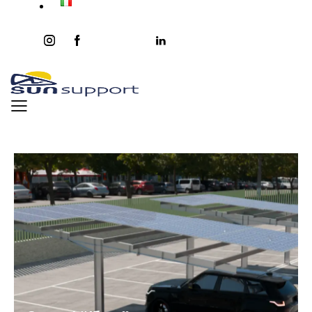
instagram
facebook-
twitter-
youtube2
linkedin
1
x