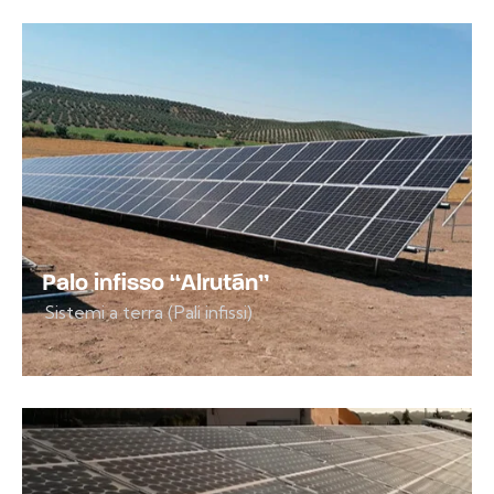
Palo infisso “Alrután”
Sistemi a terra (Pali infissi)