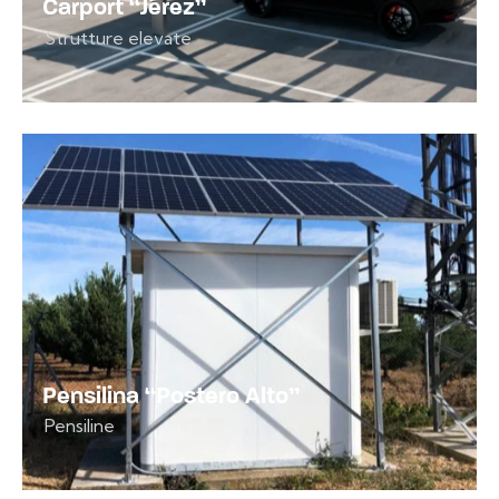
Carport “Jérez”
Strutture elevate
Pensilina “Postero Alto”
Pensiline