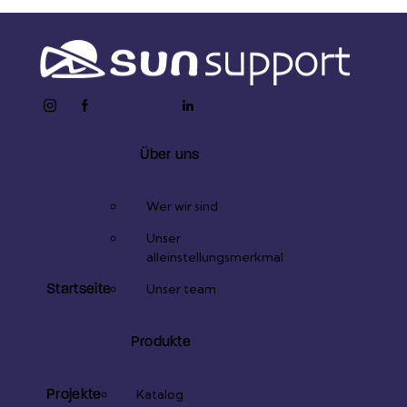
instagram
facebook-
twitter-
youtube2
linkedin
1
x
Über uns
Wer wir sind
Unser
alleinstellungsmerkmal
Startseite
Unser team
Produkte
Projekte
Katalog