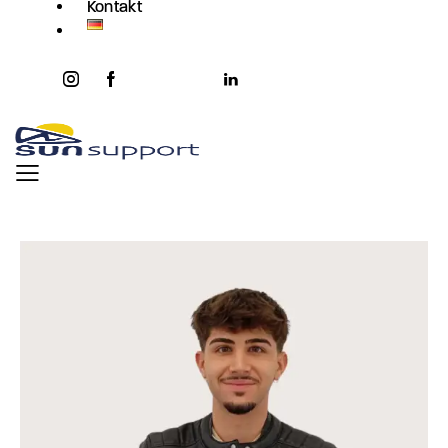
Kontakt
instagram
facebook-
twitter-
youtube2
linkedin
1
x